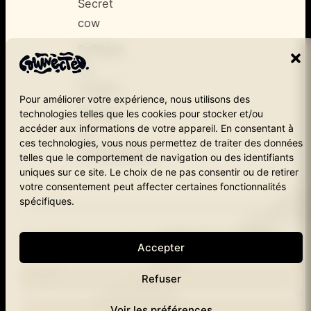
Secret
cow
Politique
de
cookies
Pour améliorer votre expérience, nous utilisons des
technologies telles que les cookies pour stocker et/ou
Politique
accéder aux informations de votre appareil. En consentant à
de
ces technologies, vous nous permettez de traiter des données
confidentialité
telles que le comportement de navigation ou des identifiants
uniques sur ce site. Le choix de ne pas consentir ou de retirer
votre consentement peut affecter certaines fonctionnalités
spécifiques.
Copyright © Cownected – 2025
1190 Brussels
Instagram
Accepter
cownected.
LinkedIn
Refuser
Voir les préférences