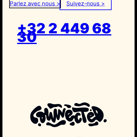
Parlez avec nous >
Suivez-nous >
+32 2 449 68
30