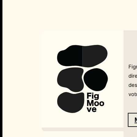
Fig
dir
des
vot