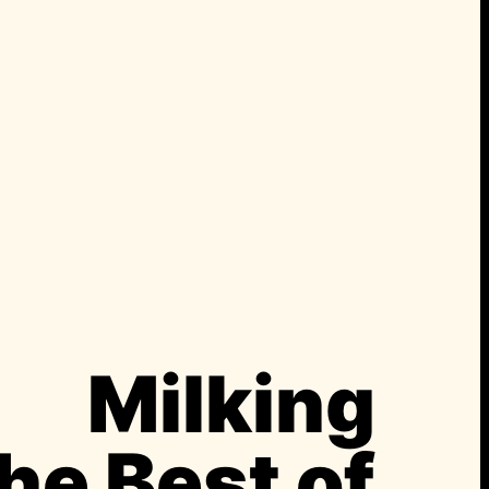
Milking
he Best of