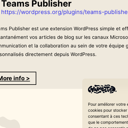
F
Teams Publisher
i
https://wordpress.org/plugins/teams-publishe
g
m
ms Publisher est une extension WordPress simple et ef
o
tantanément vos articles de blog sur les canaux Microso
o
munication et la collaboration au sein de votre équipe 
v
sonnalisés directement depuis WordPress.
e
More info >
:
T
e
Pour améliorer votre 
cookies pour stocker 
a
consentant à ces tec
m
que le comportement d