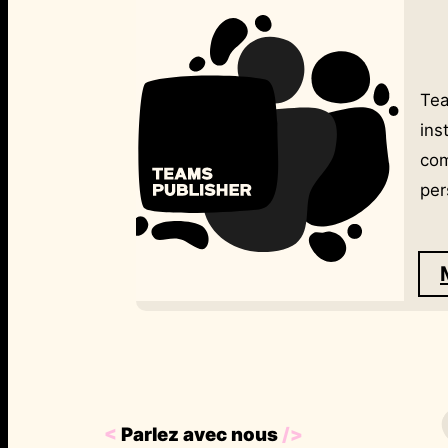
Tea
ins
com
per
<
Parlez avec nous
/>