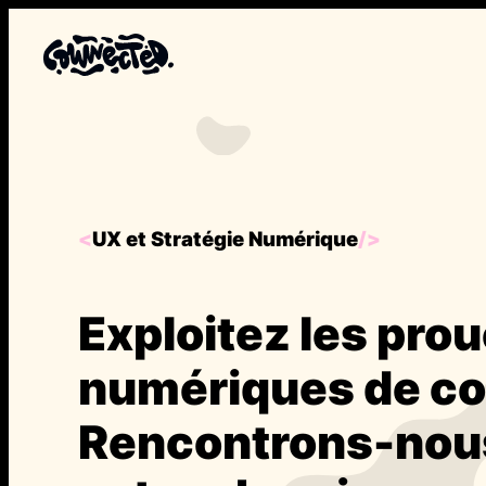
Aller
au
contenu
<
UX et Stratégie Numérique
/>
Exploitez les pro
numériques de c
Rencontrons-nous