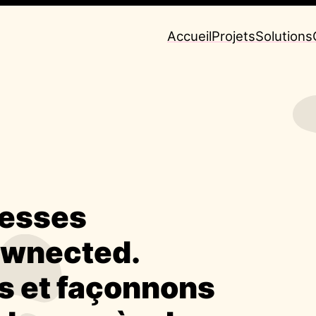
Accueil
Projets
Solutions
uesses
ownected.
 et façonnons