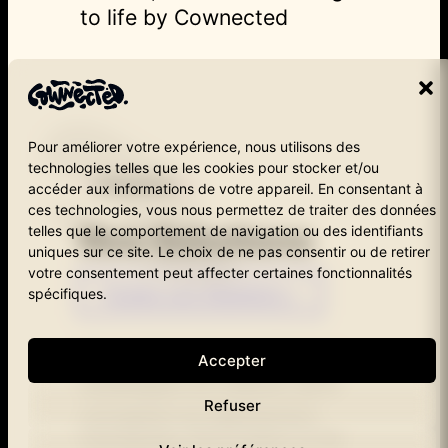
to life by Cownected
Pour améliorer votre expérience, nous utilisons des
technologies telles que les cookies pour stocker et/ou
<
Solutions
/>
accéder aux informations de votre appareil. En consentant à
ces technologies, vous nous permettez de traiter des données
Nos Solutions
telles que le comportement de navigation ou des identifiants
uniques sur ce site. Le choix de ne pas consentir ou de retirer
votre consentement peut affecter certaines fonctionnalités
Toutes Les Solutions >
spécifiques.
Nous créons des expériences
Accepter
numériques sur mesure, de la
Refuser
conception au déploiement,
imprégnées d'innovation et de