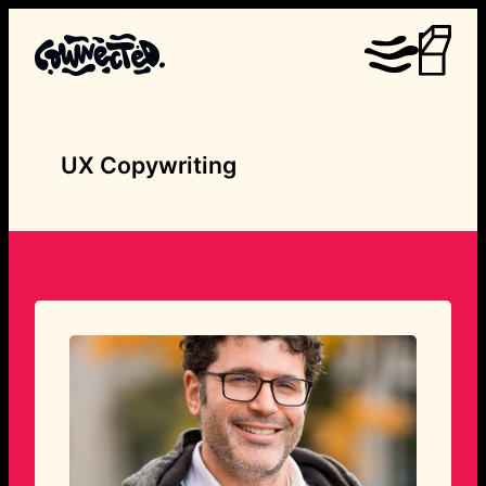
Skip
to
content
UX Copywriting