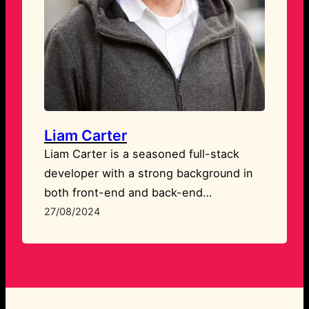
Liam Carter
Liam Carter is a seasoned full-stack
developer with a strong background in
both front-end and back-end
technologies. He excels in building
27/08/2024
responsive, user-friendly websites and
applications that are both functional and
visually appealing. Liam’s expertise lies
in creating custom solutions that align
perfectly with client needs.