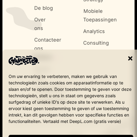
De blog
Mobiele
Over
Toepassingen
ons
Analytics
Contacteer
Consulting
ons
<
Andere
/>
Secret
Om uw ervaring te verbeteren, maken we gebruik van
cow
technologieën zoals cookies om apparaatinformatie op te
Cookiebeleid
slaan en/of te openen. Door toestemming te geven voor deze
technologieën, stelt u ons in staat om gegevens zoals
Privacybeleid
surfgedrag of unieke ID's op deze site te verwerken. Als u
ervoor kiest geen toestemming te geven of uw toestemming
intrekt, kan dit gevolgen hebben voor specifieke functies en
functionaliteiten. Vertaald met DeepL.com (gratis versie)
Copyright © Cownected – 2025
1190 Brussels